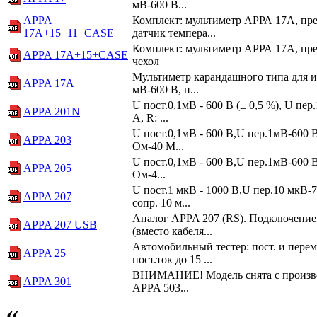
мВ-600 В...
APPA
Комплект: мультиметр АРРА 17A, пре
17A+15+11+CASE
датчик темпера...
Комплект: мультиметр АРРА 17A, пре
APPA 17A+15+CASE
чехол
Мультиметр карандашного типа для и
APPA 17А
мВ-600 В, п...
U пост.0,1мВ - 600 В (± 0,5 %), U пер
APPA 201N
А, R: ...
U пост.0,1мВ - 600 В,U пер.1мВ-600 В,
APPA 203
Ом-40 М...
U пост.0,1мВ - 600 В,U пер.1мВ-600 В,
APPA 205
Ом-4...
U пост.1 мкВ - 1000 В,U пер.10 мкВ-7
APPA 207
сопр. 10 м...
Аналог APPA 207 (RS). Подключение
APPA 207 USB
(вмеcто кабеля...
Автомобильный тестер: пост. и перем
APPA 25
пост.ток до 15 ...
ВНИМАНИЕ! Модель снята с произво
APPA 301
APPA 503...
«