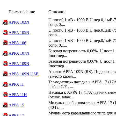
Наименование
Описание
U пост.0,1 мВ - 1000 В,U пер.0,1 мВ-7
APPA 103N
сопр. 0,...
U пост.0,1 мВ - 1000 В,U пер.0,1мВ-7
APPA 105N
сопр. ...
U пост.0,1 мВ - 1000 В,U пер.0,1мВ-7
APPA 106
сопр. 0,1...
Базовая погрешность 0,06%, U пост.1
APPA 107N
Iпостпер...
Базовая погрешность 0,06%, U пост.1
APPA 109N
Iпостпер...
Аналог APPA 109N (RS). Подключени
APPA 109N USB
(вмеcто кабел...
Термодатчик- насадка к АРРА 17 (17А
APPA 11
выбор С/F , ...
Насадка к АРРА 17 (17А) датчик влаж
APPA 11H
(относ. влаж...
Модуль-преобразователь к АРРА 17 (17
APPA 15
(40 Гц ...
Мультиметр карандашного типа для и
APPA 17