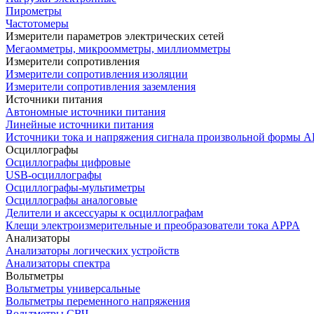
Пирометры
Частотомеры
Измерители параметров электрических сетей
Мегаомметры, микроомметры, миллиомметры
Измерители сопротивления
Измерители сопротивления изоляции
Измерители сопротивления заземления
Источники питания
Автономные источники питания
Линейные источники питания
Источники тока и напряжения сигнала произвольной формы А
Осциллографы
Осциллографы цифровые
USB-осциллографы
Осциллографы-мультиметры
Осциллографы аналоговые
Делители и аксессуары к осциллографам
Клещи электроизмерительные и преобразователи тока APPA
Анализаторы
Анализаторы логических устройств
Анализаторы спектра
Вольтметры
Вольтметры универсальные
Вольтметры переменного напряжения
Вольтметры СВЧ