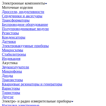
Электронные компоненты
Моточные изделия
Дроссели, индуктивности
Сердечники и аксесуары
Трансформаторы
Беспроводное оборудование
Полупроводниковые модули
Резисторы
Конденсаторы
Датчики
Электровакуумные приборы
Микросхемы
Стабилитроны
Индикация
Акустика
Звукоизлучатели
Микрофоны
Диоды
Транзисторы
Кварцевые резонаторы и генераторы
Варисторы
Тиристоры
Другое
Электро- и радио измерительные приборы
Нагрузки электронные