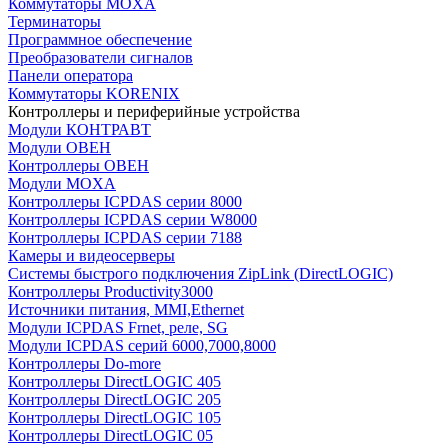
Коммутаторы MOXA
Терминаторы
Программное обеспечение
Преобразователи сигналов
Панели оператора
Коммутаторы KORENIX
Контроллеры и периферийные устройства
Модули КОНТРАВТ
Модули ОВЕН
Контроллеры ОВЕН
Модули MOXA
Контроллеры ICPDAS серии 8000
Контроллеры ICPDAS серии W8000
Контроллеры ICPDAS серии 7188
Камеры и видеосерверы
Системы быстрого подключения ZipLink (DirectLOGIC)
Контроллеры Productivity3000
Источники питания, MMI,Ethernet
Модули ICPDAS Frnet, реле, SG
Модули ICPDAS серий 6000,7000,8000
Контроллеры Do-more
Контроллеры DirectLOGIC 405
Контроллеры DirectLOGIC 205
Контроллеры DirectLOGIC 105
Контроллеры DirectLOGIC 05