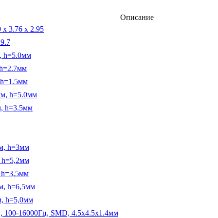
Описание
 3.76 x 2.95
9.7
, h=5.0мм
 h=2.7мм
 h=1.5мм
мм, h=5.0мм
, h=3.5мм
м, h=3мм
 h=5,2мм
 h=3,5мм
м, h=6,5мм
, h=5,0мм
100-16000Гц, SMD, 4.5x4.5x1.4мм