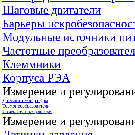
Шаговые двигатели
Барьеры искробезопаснос
Модульные источники пи
Частотные преобразовате
Клеммники
Корпуса РЭА
Измерение и регулирован
Датчики температуры
Термопреобразователи
Измерители-регуляторы
Измерение и регулирован
Датчики давления