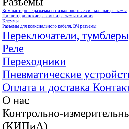
Разъемы
Компьютерные разъемы и низковольтные сигнальные разъемы
Циллиндричнские раземы и разъемы питания
Клеммы
Разъемы для коаксиального кабеля, ВЧ разъемы
Переключатели, тумблеры
Реле
Переходники
Пневматические устройст
Оплата и доставка
Контак
О нас
Контрольно-измерительны
(КИПиА)