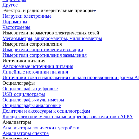
Другое
Электро- и радио измерительные приборы
Нагрузки электронные
Пирометры
Частотомеры
Измерители параметров электрических сетей
Мегаомметры, микроомметры, миллиомметры
Измерители сопротивления
Измерители сопротивления изоляции
Измерители сопротивления заземления
Источники питания
Автономные источники питания
Линейные источники питания
Источники тока и напряжения сигнала произвольной формы А
Осциллографы
Осциллографы цифровые
USB-осциллографы
Осциллографы-мультиметры
Осциллографы аналоговые
Делители и аксессуары к осциллографам
Клещи электроизмерительные и преобразователи тока APPA
Анализаторы
Анализаторы логических устройств
Анализаторы спектра
Вольтметры