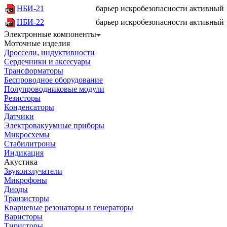
НБИ-21
барьер искробезопасности активный
НБИ-22
барьер искробезопасности активный
Электронные компоненты
Моточные изделия
Дроссели, индуктивности
Сердечники и аксесуары
Трансформаторы
Беспроводное оборудование
Полупроводниковые модули
Резисторы
Конденсаторы
Датчики
Электровакуумные приборы
Микросхемы
Стабилитроны
Индикация
Акустика
Звукоизлучатели
Микрофоны
Диоды
Транзисторы
Кварцевые резонаторы и генераторы
Варисторы
Тиристоры