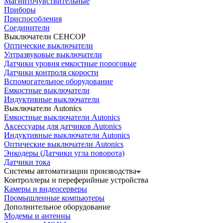
Магниточувствительные
Приборы
Приспособления
Соединители
Выключатели СЕНСОР
Оптические выключатели
Ултразвуковые выключатели
Датчики уровня емкостные пороговые
Датчики контроля скорости
Вспомогательное оборудование
Емкостные выключатели
Индуктивные выключатели
Выключатели Autonics
Емкостные выключатели Autonics
Аксессуары для датчиков Autonics
Индуктивные выключатели Autonics
Оптические выключатели Autonics
Энкодеры (Датчики угла поворота)
Датчики тока
Системы автоматизации производства
Контроллеры и переферийные устройства
Камеры и видеосерверы
Промышленные компьютеры
Дополнительное оборудование
Модемы и антенны