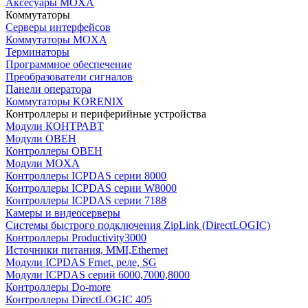
Аксесуары MOXA
Коммутаторы
Серверы интерфейсов
Коммутаторы MOXA
Терминаторы
Программное обеспечение
Преобразователи сигналов
Панели оператора
Коммутаторы KORENIX
Контроллеры и периферийные устройства
Модули КОНТРАВТ
Модули ОВЕН
Контроллеры ОВЕН
Модули MOXA
Контроллеры ICPDAS серии 8000
Контроллеры ICPDAS серии W8000
Контроллеры ICPDAS серии 7188
Камеры и видеосерверы
Системы быстрого подключения ZipLink (DirectLOGIC)
Контроллеры Productivity3000
Источники питания, MMI,Ethernet
Модули ICPDAS Frnet, реле, SG
Модули ICPDAS серий 6000,7000,8000
Контроллеры Do-more
Контроллеры DirectLOGIC 405