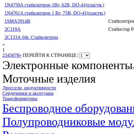
1N4759A стабилитрон 1Вт, 62В, DO-41(пластм.)
1N4761A стабилитрон 1 Вт, 75В, DO-41(пластм.)
1SMA5914B
Стабилитро
2С119А
Стабистор 
2С133А 04г. Стабилитрон
«
1
2
3
4
5
6
7
8
»
ПЕРЕЙТИ К СТРАНИЦЕ:
Электронные компоненты
Моточные изделия
Дроссели, индуктивности
Сердечники и аксесуары
Трансформаторы
Беспроводное оборудован
Полупроводниковые моду