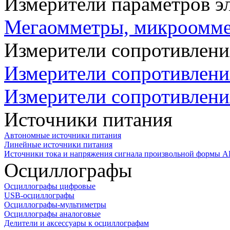
Измерители параметров э
Мегаомметры, микроомм
Измерители сопротивлени
Измерители сопротивлени
Измерители сопротивлени
Источники питания
Автономные источники питания
Линейные источники питания
Источники тока и напряжения сигнала произвольной формы А
Осциллографы
Осциллографы цифровые
USB-осциллографы
Осциллографы-мультиметры
Осциллографы аналоговые
Делители и аксессуары к осциллографам