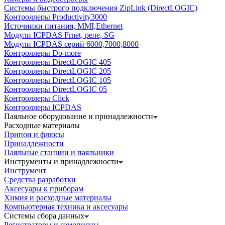
Системы быстрого подключения ZipLink (DirectLOGIC)
Контроллеры Productivity3000
Источники питания, MMI,Ethernet
Модули ICPDAS Frnet, реле, SG
Модули ICPDAS серий 6000,7000,8000
Контроллеры Do-more
Контроллеры DirectLOGIC 405
Контроллеры DirectLOGIC 205
Контроллеры DirectLOGIC 105
Контроллеры DirectLOGIC 05
Контроллеры Click
Контроллеры ICPDAS
Паяльное оборудование и принадлежности
Расходные материалы
Припои и флюсы
Принадлежности
Паяльные станции и паяльники
Инструменты и принадлежности
Инструмент
Средства разработки
Аксесуары к приборам
Химия и расходные материалы
Компьютерная техника и аксесуары
Системы сбора данных
Регистраторы и самописцы