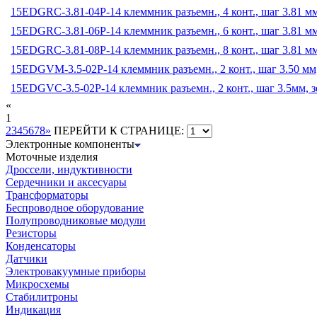
15EDGRC-3.81-04P-14 клеммник разъемн., 4 конт., шаг 3.81 м
15EDGRC-3.81-06P-14 клеммник разъемн., 6 конт., шаг 3.81 м
15EDGRC-3.81-08P-14 клеммник разъемн., 8 конт., шаг 3.81 м
15EDGVM-3.5-02P-14 клеммник разъемн., 2 конт., шаг 3.50 мм
15EDGVС-3.5-02P-14 клеммник разъемн., 2 конт., шаг 3.5мм,
«
1
2
3
4
5
6
7
8
»
ПЕРЕЙТИ К СТРАНИЦЕ:
Электронные компоненты
Моточные изделия
Дроссели, индуктивности
Сердечники и аксесуары
Трансформаторы
Беспроводное оборудование
Полупроводниковые модули
Резисторы
Конденсаторы
Датчики
Электровакуумные приборы
Микросхемы
Стабилитроны
Индикация