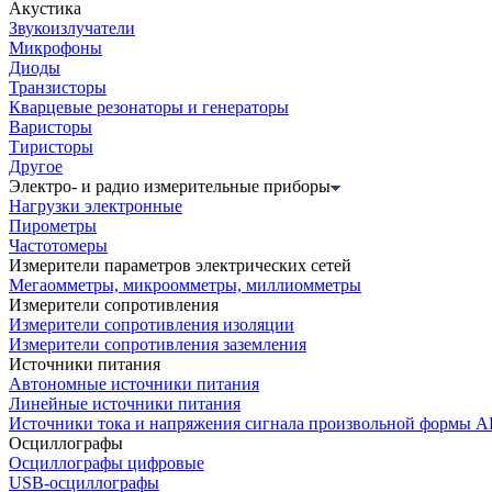
Акустика
Звукоизлучатели
Микрофоны
Диоды
Транзисторы
Кварцевые резонаторы и генераторы
Варисторы
Тиристоры
Другое
Электро- и радио измерительные приборы
Нагрузки электронные
Пирометры
Частотомеры
Измерители параметров электрических сетей
Мегаомметры, микроомметры, миллиомметры
Измерители сопротивления
Измерители сопротивления изоляции
Измерители сопротивления заземления
Источники питания
Автономные источники питания
Линейные источники питания
Источники тока и напряжения сигнала произвольной формы А
Осциллографы
Осциллографы цифровые
USB-осциллографы