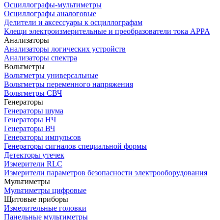
Осциллографы-мультиметры
Осциллографы аналоговые
Делители и аксессуары к осциллографам
Клещи электроизмерительные и преобразователи тока APPA
Анализаторы
Анализаторы логических устройств
Анализаторы спектра
Вольтметры
Вольтметры универсальные
Вольтметры переменного напряжения
Вольтметры СВЧ
Генераторы
Генераторы шума
Генераторы НЧ
Генераторы ВЧ
Генераторы импульсов
Генераторы сигналов специальной формы
Детекторы утечек
Измерители RLC
Измерители параметров безопасности электрооборудования
Мультиметры
Мультиметры цифровые
Щитовые приборы
Измерительные головки
Панельные мультиметры