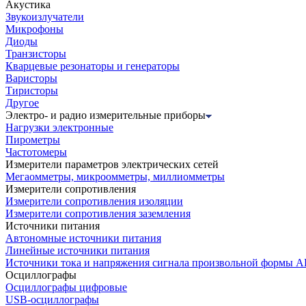
Акустика
Звукоизлучатели
Микрофоны
Диоды
Транзисторы
Кварцевые резонаторы и генераторы
Варисторы
Тиристоры
Другое
Электро- и радио измерительные приборы
Нагрузки электронные
Пирометры
Частотомеры
Измерители параметров электрических сетей
Мегаомметры, микроомметры, миллиомметры
Измерители сопротивления
Измерители сопротивления изоляции
Измерители сопротивления заземления
Источники питания
Автономные источники питания
Линейные источники питания
Источники тока и напряжения сигнала произвольной формы А
Осциллографы
Осциллографы цифровые
USB-осциллографы