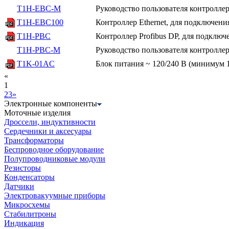
T1H-EBC-M
Руководство пользователя контроллеро
T1H-EBC100
Контроллер Ethernet, для подключен
T1H-PBC
Контроллер Profibus DP, для подключ
T1H-PBC-M
Руководство пользователя контроллера
T1K-01AC
Блок питания ~ 120/240 В (минимум 1
«
1
2
3
»
Электронные компоненты
Моточные изделия
Дроссели, индуктивности
Сердечники и аксесуары
Трансформаторы
Беспроводное оборудование
Полупроводниковые модули
Резисторы
Конденсаторы
Датчики
Электровакуумные приборы
Микросхемы
Стабилитроны
Индикация