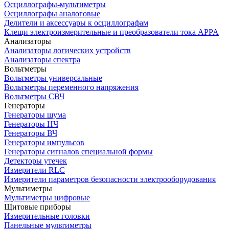
Осциллографы-мультиметры
Осциллографы аналоговые
Делители и аксессуары к осциллографам
Клещи электроизмерительные и преобразователи тока APPA
Анализаторы
Анализаторы логических устройств
Анализаторы спектра
Вольтметры
Вольтметры универсальные
Вольтметры переменного напряжения
Вольтметры СВЧ
Генераторы
Генераторы шума
Генераторы НЧ
Генераторы ВЧ
Генераторы импульсов
Генераторы сигналов специальной формы
Детекторы утечек
Измерители RLC
Измерители параметров безопасности электрооборудования
Мультиметры
Мультиметры цифровые
Щитовые приборы
Измерительные головки
Панельные мультиметры