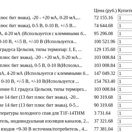
Цена (руб.)
Купит
юс бит знака), -20 - +20 мА, 0-20 мА,...
72 155.16
юс бит знака), 0-5 В, 0-10 В, +/-5 В...
74 644.68
А, 4-20 мА (Используется с клеммными б...
95 296.08
-10 В, +/-5 В, +/-10 В (Используется...
100 521.96
градуса Цельсия, типы термопар: J, E, ...
129 135.60
плюс бит знака), -20 - +20 мА, 0-20 мА...
103 008.84
плюс бит знака), 0-5 В, 0-10 В(Использ...
103 008.84
мА, 4-20 мА (Используется с клеммными б...
147 049.32
0-10 В, +/-5 В, +/-10 В(Используется ...
154 763.40
ение 0.1 градуса Цельсия, типы терморез...
103 008.84
е 14 бит (13 бит плюс бит знака), -20...
90 319.68
е 14 бит (13 бит плюс бит знака), 0-5...
90 319.68
пературы холодного спая для T1F-14THM
3 731.64
ель, индивидуальная изоляция каналов, 2...
37 321.68
ходов =9-30 В источник/потребитель , 4...
77 381.04