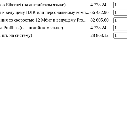
в Ethernet (на английском языке).
4 728.24
ия к ведущему ПЛК или персональному комп...
66 432.96
ения со скоростью 12 Мбит к ведущему Pro...
82 605.60
 Profibus (на английском языке).
4 728.24
 шт. на систему)
28 863.12