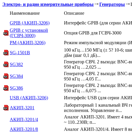
Электро- и радио измерительные приборы
Генераторы
Наименование
Описание
GPIB (АКИП-3206)
Интерфейс GPIB (для серии АКИ
GPIB с установкой
Опция GPIB для ГСВЧ-3000
(ГСВЧ-3000)
PM (АКИП-3206)
Режим импульсной модуляции (И
100 кГц…150 МГц (± 5? 10-6; ша
SG-1501B
дБм (шаг 0,1 дБ)...
Генератор CВЧ. 2 выхода: BNC-в
SG382
950 кГц …2,025 ...
Генератор CВЧ. 2 выхода: BNC-в
SG384
950 кГц …4,05 Г...
Генератор CВЧ. 2 выхода: BNC-в
SG386
950 кГц …6,075 ...
USB (АКИП-3206)
Интерфейс USB (для серии АКИ
Лабораторный 1 канальный ВЧ г
АКИП-3201
исполнения. Управление п...
Аналог АКИП-3201. Имеет 4 вых.
АКИП-3201/4
~ 110..230В; п...
АКИП-3201/8
Аналог АКИП-3201/4. Имеет 8 в