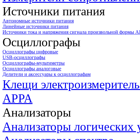
Источники питания
Автономные источники питания
Линейные источники питания
Источники тока и напряжения сигнала произвольной формы А
Осциллографы
Осциллографы цифровые
USB-осциллографы
Осциллографы-мультиметры
Осциллографы аналоговые
Делители и аксессуары к осциллографам
Клещи электроизмеритель
APPA
Анализаторы
Анализаторы логических 