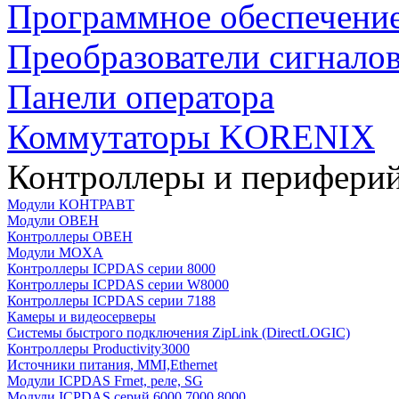
Программное обеспечени
Преобразователи сигнало
Панели оператора
Коммутаторы KORENIX
Контроллеры и периферий
Модули КОНТРАВТ
Модули ОВЕН
Контроллеры ОВЕН
Модули MOXA
Контроллеры ICPDAS серии 8000
Контроллеры ICPDAS серии W8000
Контроллеры ICPDAS серии 7188
Камеры и видеосерверы
Системы быстрого подключения ZipLink (DirectLOGIC)
Контроллеры Productivity3000
Источники питания, MMI,Ethernet
Модули ICPDAS Frnet, реле, SG
Модули ICPDAS серий 6000,7000,8000