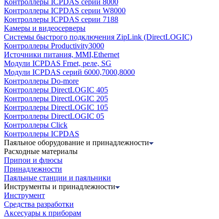
Контроллеры ICPDAS серии 8000
Контроллеры ICPDAS серии W8000
Контроллеры ICPDAS серии 7188
Камеры и видеосерверы
Системы быстрого подключения ZipLink (DirectLOGIC)
Контроллеры Productivity3000
Источники питания, MMI,Ethernet
Модули ICPDAS Frnet, реле, SG
Модули ICPDAS серий 6000,7000,8000
Контроллеры Do-more
Контроллеры DirectLOGIC 405
Контроллеры DirectLOGIC 205
Контроллеры DirectLOGIC 105
Контроллеры DirectLOGIC 05
Контроллеры Click
Контроллеры ICPDAS
Паяльное оборудование и принадлежности
Расходные материалы
Припои и флюсы
Принадлежности
Паяльные станции и паяльники
Инструменты и принадлежности
Инструмент
Средства разработки
Аксесуары к приборам