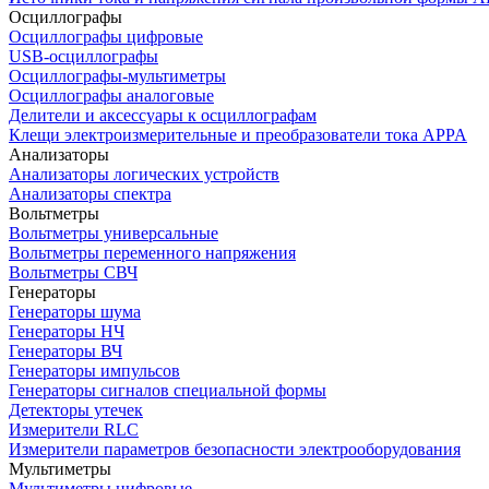
Осциллографы
Осциллографы цифровые
USB-осциллографы
Осциллографы-мультиметры
Осциллографы аналоговые
Делители и аксессуары к осциллографам
Клещи электроизмерительные и преобразователи тока APPA
Анализаторы
Анализаторы логических устройств
Анализаторы спектра
Вольтметры
Вольтметры универсальные
Вольтметры переменного напряжения
Вольтметры СВЧ
Генераторы
Генераторы шума
Генераторы НЧ
Генераторы ВЧ
Генераторы импульсов
Генераторы сигналов специальной формы
Детекторы утечек
Измерители RLC
Измерители параметров безопасности электрооборудования
Мультиметры
Мультиметры цифровые