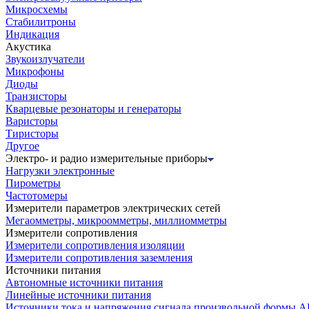
Микросхемы
Стабилитроны
Индикация
Акустика
Звукоизлучатели
Микрофоны
Диоды
Транзисторы
Кварцевые резонаторы и генераторы
Варисторы
Тиристоры
Другое
Электро- и радио измерительные приборы
Нагрузки электронные
Пирометры
Частотомеры
Измерители параметров электрических сетей
Мегаомметры, микроомметры, миллиомметры
Измерители сопротивления
Измерители сопротивления изоляции
Измерители сопротивления заземления
Источники питания
Автономные источники питания
Линейные источники питания
Источники тока и напряжения сигнала произвольной формы А