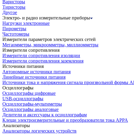
Варисторы
Тиристоры
Другое
Электро- и радио измерительные приборы
Нагрузки электронные
Пирометры
Частотомеры
Измерители параметров электрических сетей
Мегаомметры, микроомметры, миллиомметры
Измерители сопротивления
Измерители сопротивления изоляции
Измерители сопротивления заземления
Источники питания
Автономные источники питания
Линейные источники питания
Источники тока и напряжения сигнала произвольной формы А
Осциллографы
Осциллографы цифровые
USB-осциллографы
Осциллографы-мультиметры
Осциллографы аналоговые
Делители и аксессуары к осциллографам
Клещи электроизмерительные и преобразователи тока APPA
Анализаторы
Анализаторы логических устройств