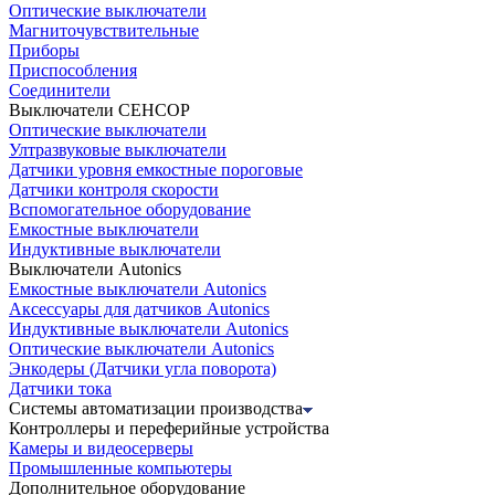
Оптические выключатели
Магниточувствительные
Приборы
Приспособления
Соединители
Выключатели СЕНСОР
Оптические выключатели
Ултразвуковые выключатели
Датчики уровня емкостные пороговые
Датчики контроля скорости
Вспомогательное оборудование
Емкостные выключатели
Индуктивные выключатели
Выключатели Autonics
Емкостные выключатели Autonics
Аксессуары для датчиков Autonics
Индуктивные выключатели Autonics
Оптические выключатели Autonics
Энкодеры (Датчики угла поворота)
Датчики тока
Системы автоматизации производства
Контроллеры и переферийные устройства
Камеры и видеосерверы
Промышленные компьютеры
Дополнительное оборудование