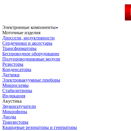
Электронные компоненты
Моточные изделия
Дроссели, индуктивности
Сердечники и аксесуары
Трансформаторы
Беспроводное оборудование
Полупроводниковые модули
Резисторы
Конденсаторы
Датчики
Электровакуумные приборы
Микросхемы
Стабилитроны
Индикация
Акустика
Звукоизлучатели
Микрофоны
Диоды
Транзисторы
Кварцевые резонаторы и генераторы