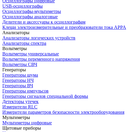
Осциллографы цифровые
USB-осциллографы
Осциллографы-мультиметры
Осциллографы аналоговые
Делители и аксессуары к осциллографам
Клещи электроизмерительные и преобразователи тока APPA
Анализаторы
Анализаторы логических устройств
Анализаторы спектра
Вольтметры
Вольтметры универсальные
Вольтметры переменного напряжения
Вольтметры СВЧ
Генераторы
Генераторы шума
Генераторы НЧ
Генераторы ВЧ
Генераторы импульсов
Генераторы сигналов специальной формы
Детекторы утечек
Измерители RLC
Измерители параметров безопасности электрооборудования
Мультиметры
Мультиметры цифровые
Щитовые приборы