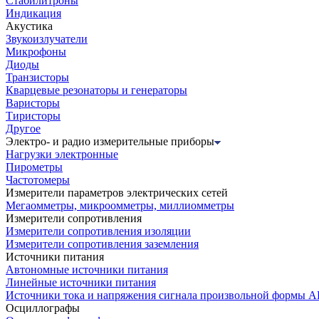
Стабилитроны
Индикация
Акустика
Звукоизлучатели
Микрофоны
Диоды
Транзисторы
Кварцевые резонаторы и генераторы
Варисторы
Тиристоры
Другое
Электро- и радио измерительные приборы
Нагрузки электронные
Пирометры
Частотомеры
Измерители параметров электрических сетей
Мегаомметры, микроомметры, миллиомметры
Измерители сопротивления
Измерители сопротивления изоляции
Измерители сопротивления заземления
Источники питания
Автономные источники питания
Линейные источники питания
Источники тока и напряжения сигнала произвольной формы А
Осциллографы