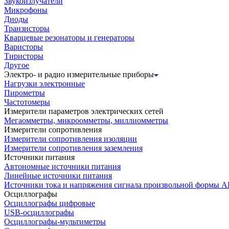
Звукоизлучатели
Микрофоны
Диоды
Транзисторы
Кварцевые резонаторы и генераторы
Варисторы
Тиристоры
Другое
Электро- и радио измерительные приборы
Нагрузки электронные
Пирометры
Частотомеры
Измерители параметров электрических сетей
Мегаомметры, микроомметры, миллиомметры
Измерители сопротивления
Измерители сопротивления изоляции
Измерители сопротивления заземления
Источники питания
Автономные источники питания
Линейные источники питания
Источники тока и напряжения сигнала произвольной формы А
Осциллографы
Осциллографы цифровые
USB-осциллографы
Осциллографы-мультиметры