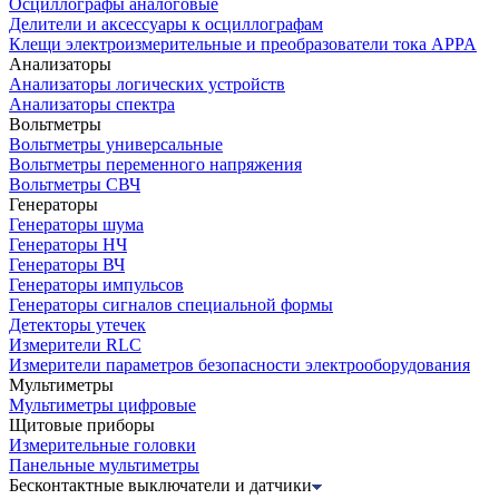
Осциллографы аналоговые
Делители и аксессуары к осциллографам
Клещи электроизмерительные и преобразователи тока APPA
Анализаторы
Анализаторы логических устройств
Анализаторы спектра
Вольтметры
Вольтметры универсальные
Вольтметры переменного напряжения
Вольтметры СВЧ
Генераторы
Генераторы шума
Генераторы НЧ
Генераторы ВЧ
Генераторы импульсов
Генераторы сигналов специальной формы
Детекторы утечек
Измерители RLC
Измерители параметров безопасности электрооборудования
Мультиметры
Мультиметры цифровые
Щитовые приборы
Измерительные головки
Панельные мультиметры
Бесконтактные выключатели и датчики