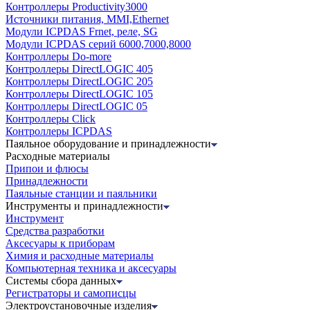
Контроллеры Productivity3000
Источники питания, MMI,Ethernet
Модули ICPDAS Frnet, реле, SG
Модули ICPDAS серий 6000,7000,8000
Контроллеры Do-more
Контроллеры DirectLOGIC 405
Контроллеры DirectLOGIC 205
Контроллеры DirectLOGIC 105
Контроллеры DirectLOGIC 05
Контроллеры Click
Контроллеры ICPDAS
Паяльное оборудование и принадлежности
Расходные материалы
Припои и флюсы
Принадлежности
Паяльные станции и паяльники
Инструменты и принадлежности
Инструмент
Средства разработки
Аксесуары к приборам
Химия и расходные материалы
Компьютерная техника и аксесуары
Системы сбора данных
Регистраторы и самописцы
Электроустановочные изделия