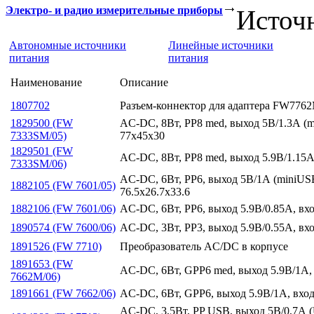
Электро- и радио измерительные приборы
Источ
Автономные источники
Линейные источники
питания
питания
Наименование
Описание
1807702
Разъем-коннектор для адаптера FW7762M
1829500 (FW
AC-DC, 8Вт, PP8 med, выход 5В/1.3А (m
7333SM/05)
77х45х30
1829501 (FW
AC-DC, 8Вт, PP8 med, выход 5.9В/1.15А
7333SM/06)
AC-DC, 6Вт, PP6, выход 5В/1А (miniUSB
1882105 (FW 7601/05)
76.5х26.7х33.6
1882106 (FW 7601/06)
AC-DC, 6Вт, PP6, выход 5.9В/0.85А, вхо
1890574 (FW 7600/06)
AC-DC, 3Вт, PP3, выход 5.9В/0.55А, вх
1891526 (FW 7710)
Преобразователь AC/DC в корпусе
1891653 (FW
AC-DC, 6Вт, GPP6 med, выход 5.9В/1А, 
7662M/06)
1891661 (FW 7662/06)
AC-DC, 6Вт, GPP6, выход 5.9В/1А, вход
AC-DC, 3,5Вт, PP USB, выход 5В/0,7А (