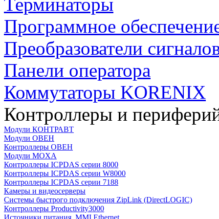
Терминаторы
Программное обеспечени
Преобразователи сигнало
Панели оператора
Коммутаторы KORENIX
Контроллеры и периферий
Модули КОНТРАВТ
Модули ОВЕН
Контроллеры ОВЕН
Модули MOXA
Контроллеры ICPDAS серии 8000
Контроллеры ICPDAS серии W8000
Контроллеры ICPDAS серии 7188
Камеры и видеосерверы
Системы быстрого подключения ZipLink (DirectLOGIC)
Контроллеры Productivity3000
Источники питания, MMI,Ethernet