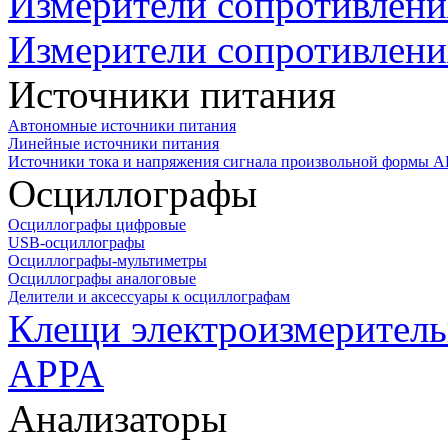
Измерители сопротивлени
Измерители сопротивлени
Источники питания
Автономные источники питания
Линейные источники питания
Источники тока и напряжения сигнала произвольной формы А
Осциллографы
Осциллографы цифровые
USB-осциллографы
Осциллографы-мультиметры
Осциллографы аналоговые
Делители и аксессуары к осциллографам
Клещи электроизмеритель
APPA
Анализаторы