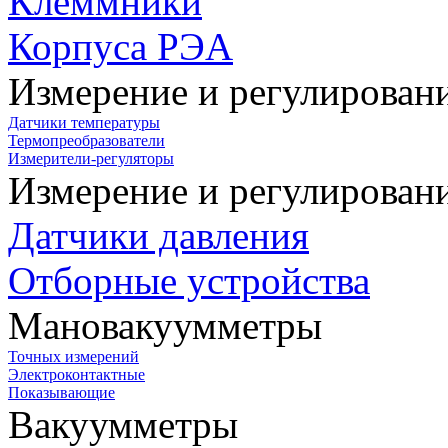
Клеммники
Корпуса РЭА
Измерение и регулирован
Датчики температуры
Термопреобразователи
Измерители-регуляторы
Измерение и регулирован
Датчики давления
Отборные устройства
Мановакуумметры
Точных измерений
Электроконтактные
Показывающие
Вакуумметры