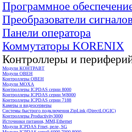
Программное обеспечени
Преобразователи сигнало
Панели оператора
Коммутаторы KORENIX
Контроллеры и периферий
Модули КОНТРАВТ
Модули ОВЕН
Контроллеры ОВЕН
Модули MOXA
Контроллеры ICPDAS серии 8000
Контроллеры ICPDAS серии W8000
Контроллеры ICPDAS серии 7188
Камеры и видеосерверы
Системы быстрого подключения ZipLink (DirectLOGIC)
Контроллеры Productivity3000
Источники питания, MMI,Ethernet
Модули ICPDAS Frnet, реле, SG
Модули ICPDAS серий 6000,7000,8000