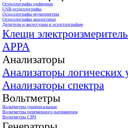
Осциллографы цифровые
USB-осциллографы
Осциллографы-мультиметры
Осциллографы аналоговые
Делители и аксессуары к осциллографам
Клещи электроизмеритель
APPA
Анализаторы
Анализаторы логических 
Анализаторы спектра
Вольтметры
Вольтметры универсальные
Вольтметры переменного напряжения
Вольтметры СВЧ
Генераторы