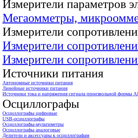
Измерители параметров э
Мегаомметры, микроомм
Измерители сопротивлени
Измерители сопротивлени
Измерители сопротивлени
Источники питания
Автономные источники питания
Линейные источники питания
Источники тока и напряжения сигнала произвольной формы А
Осциллографы
Осциллографы цифровые
USB-осциллографы
Осциллографы-мультиметры
Осциллографы аналоговые
Делители и аксессуары к осциллографам