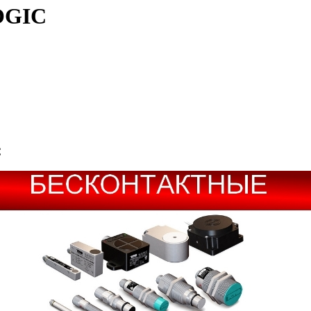
OGIC
C