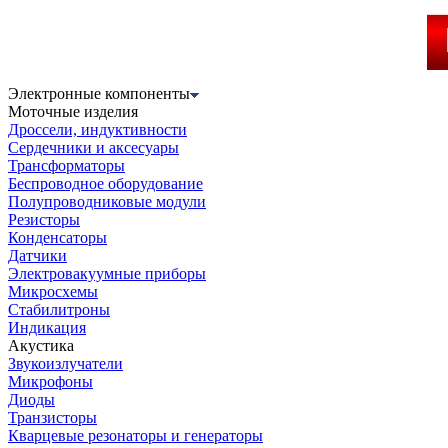
Электронные компоненты
Моточные изделия
Дроссели, индуктивности
Сердечники и аксесуары
Трансформаторы
Беспроводное оборудование
Полупроводниковые модули
Резисторы
Конденсаторы
Датчики
Электровакуумные приборы
Микросхемы
Стабилитроны
Индикация
Акустика
Звукоизлучатели
Микрофоны
Диоды
Транзисторы
Кварцевые резонаторы и генераторы