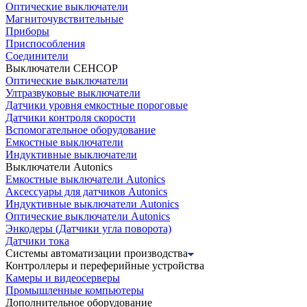
Оптические выключатели
Магниточувствительные
Приборы
Приспособления
Соединители
Выключатели СЕНСОР
Оптические выключатели
Ултразвуковые выключатели
Датчики уровня емкостные пороговые
Датчики контроля скорости
Вспомогательное оборудование
Емкостные выключатели
Индуктивные выключатели
Выключатели Autonics
Емкостные выключатели Autonics
Аксессуары для датчиков Autonics
Индуктивные выключатели Autonics
Оптические выключатели Autonics
Энкодеры (Датчики угла поворота)
Датчики тока
Системы автоматизации производства
Контроллеры и переферийные устройства
Камеры и видеосерверы
Промышленные компьютеры
Дополнительное оборудование