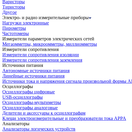
Варисторы
Тиристоры
Другое
Электро- и радио измерительные приборы
Нагрузки электронные
Пирометры
Частотомеры
Измерители параметров электрических сетей
Мегаомметры, микроомметры, миллиомметры
Измерители сопротивления
Измерители сопротивления изоляции
Измерители сопротивления заземления
Источники питания
Автономные источники питания
Линейные источники питания
Источники тока и напряжения сигнала произвольной формы А
Осциллографы
Осциллографы цифровые
USB-осциллографы
Осциллографы-мультиметры
Осциллографы аналоговые
Делители и аксессуары к осциллографам
Клещи электроизмерительные и преобразователи тока APPA
Анализаторы
Анализаторы логических устройств