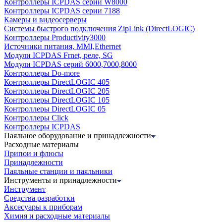
Контроллеры ICPDAS серии W8000
Контроллеры ICPDAS серии 7188
Камеры и видеосерверы
Системы быстрого подключения ZipLink (DirectLOGIC)
Контроллеры Productivity3000
Источники питания, MMI,Ethernet
Модули ICPDAS Frnet, реле, SG
Модули ICPDAS серий 6000,7000,8000
Контроллеры Do-more
Контроллеры DirectLOGIC 405
Контроллеры DirectLOGIC 205
Контроллеры DirectLOGIC 105
Контроллеры DirectLOGIC 05
Контроллеры Click
Контроллеры ICPDAS
Паяльное оборудование и принадлежности
Расходные материалы
Припои и флюсы
Принадлежности
Паяльные станции и паяльники
Инструменты и принадлежности
Инструмент
Средства разработки
Аксесуары к приборам
Химия и расходные материалы