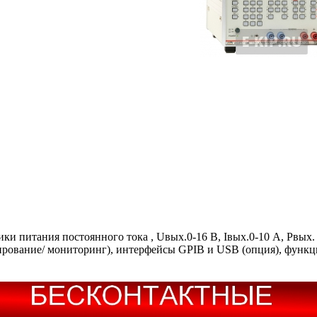
питания постоянного тока , Uвых.0-16 В, Iвых.0-10 А, Pвых. 1
ирование/ мониторинг), интерфейсы GPIB и USB (опция), функц