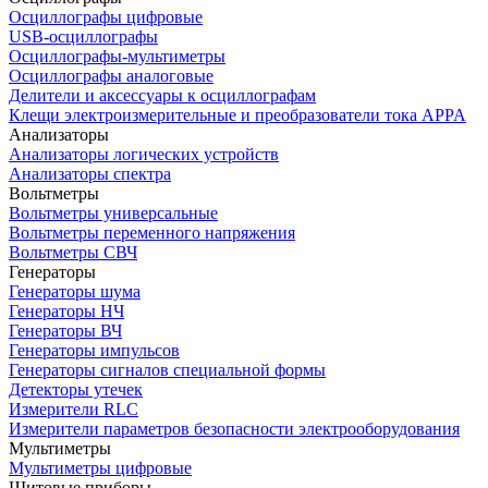
Осциллографы цифровые
USB-осциллографы
Осциллографы-мультиметры
Осциллографы аналоговые
Делители и аксессуары к осциллографам
Клещи электроизмерительные и преобразователи тока APPA
Анализаторы
Анализаторы логических устройств
Анализаторы спектра
Вольтметры
Вольтметры универсальные
Вольтметры переменного напряжения
Вольтметры СВЧ
Генераторы
Генераторы шума
Генераторы НЧ
Генераторы ВЧ
Генераторы импульсов
Генераторы сигналов специальной формы
Детекторы утечек
Измерители RLC
Измерители параметров безопасности электрооборудования
Мультиметры
Мультиметры цифровые
Щитовые приборы