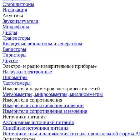
Стабилитроны
Индикация
Акустика
Звукоизлучатели
Микрофоны
Диоды
Транзисторы
Кварцевые резонаторы и генераторы
Варисторы
Тиристоры
Другое
Электро- и радио измерительные приборы
Нагрузки электронные
Пирометры
Частотомеры
Измерители параметров электрических сетей
Мегаомметры, микроомметры, миллиомметры
Измерители сопротивления
Измерители сопротивления изоляции
Измерители сопротивления заземления
Источники питания
Автономные источники питания
Линейные источники питания
Источники тока и напряжения сигнала произвольной формы А
Осциллографы