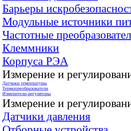
Барьеры искробезопаснос
Модульные источники пи
Частотные преобразовате
Клеммники
Корпуса РЭА
Измерение и регулирован
Датчики температуры
Термопреобразователи
Измерители-регуляторы
Измерение и регулирован
Датчики давления
Отборные устройства