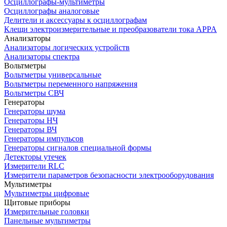
Осциллографы-мультиметры
Осциллографы аналоговые
Делители и аксессуары к осциллографам
Клещи электроизмерительные и преобразователи тока APPA
Анализаторы
Анализаторы логических устройств
Анализаторы спектра
Вольтметры
Вольтметры универсальные
Вольтметры переменного напряжения
Вольтметры СВЧ
Генераторы
Генераторы шума
Генераторы НЧ
Генераторы ВЧ
Генераторы импульсов
Генераторы сигналов специальной формы
Детекторы утечек
Измерители RLC
Измерители параметров безопасности электрооборудования
Мультиметры
Мультиметры цифровые
Щитовые приборы
Измерительные головки
Панельные мультиметры