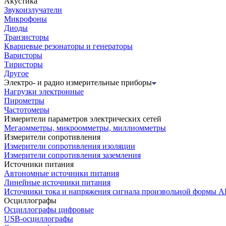
Акустика
Звукоизлучатели
Микрофоны
Диоды
Транзисторы
Кварцевые резонаторы и генераторы
Варисторы
Тиристоры
Другое
Электро- и радио измерительные приборы
Нагрузки электронные
Пирометры
Частотомеры
Измерители параметров электрических сетей
Мегаомметры, микроомметры, миллиомметры
Измерители сопротивления
Измерители сопротивления изоляции
Измерители сопротивления заземления
Источники питания
Автономные источники питания
Линейные источники питания
Источники тока и напряжения сигнала произвольной формы А
Осциллографы
Осциллографы цифровые
USB-осциллографы