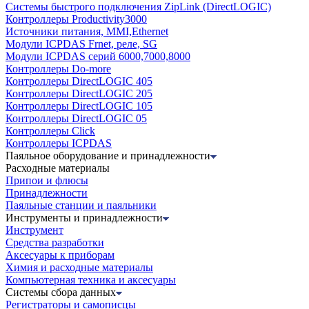
Системы быстрого подключения ZipLink (DirectLOGIC)
Контроллеры Productivity3000
Источники питания, MMI,Ethernet
Модули ICPDAS Frnet, реле, SG
Модули ICPDAS серий 6000,7000,8000
Контроллеры Do-more
Контроллеры DirectLOGIC 405
Контроллеры DirectLOGIC 205
Контроллеры DirectLOGIC 105
Контроллеры DirectLOGIC 05
Контроллеры Click
Контроллеры ICPDAS
Паяльное оборудование и принадлежности
Расходные материалы
Припои и флюсы
Принадлежности
Паяльные станции и паяльники
Инструменты и принадлежности
Инструмент
Средства разработки
Аксесуары к приборам
Химия и расходные материалы
Компьютерная техника и аксесуары
Системы сбора данных
Регистраторы и самописцы