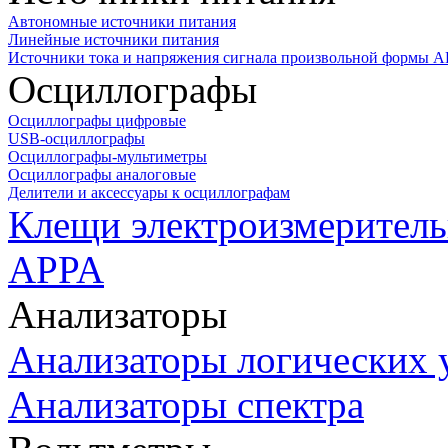
Автономные источники питания
Линейные источники питания
Источники тока и напряжения сигнала произвольной формы А
Осциллографы
Осциллографы цифровые
USB-осциллографы
Осциллографы-мультиметры
Осциллографы аналоговые
Делители и аксессуары к осциллографам
Клещи электроизмеритель
APPA
Анализаторы
Анализаторы логических 
Анализаторы спектра