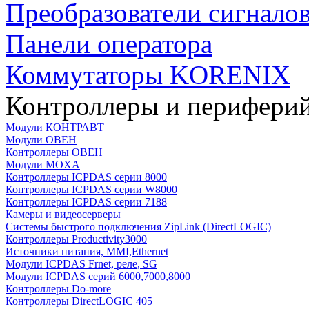
Преобразователи сигнало
Панели оператора
Коммутаторы KORENIX
Контроллеры и периферий
Модули КОНТРАВТ
Модули ОВЕН
Контроллеры ОВЕН
Модули MOXA
Контроллеры ICPDAS серии 8000
Контроллеры ICPDAS серии W8000
Контроллеры ICPDAS серии 7188
Камеры и видеосерверы
Системы быстрого подключения ZipLink (DirectLOGIC)
Контроллеры Productivity3000
Источники питания, MMI,Ethernet
Модули ICPDAS Frnet, реле, SG
Модули ICPDAS серий 6000,7000,8000
Контроллеры Do-more
Контроллеры DirectLOGIC 405