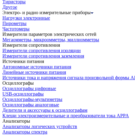
Тиристоры
Другое
Электро- и радио измерительные приборы
Нагрузки электронные
Пирометры
Частотомеры
Измерители параметров электрических сетей
Мегаомметры, микроомметры, миллиомметры
Измерители сопротивления
Измерители сопротивления изоляции
Измерители сопротивления заземления
Источники питания
Автономные источники питания
Линейные источники питания
Источники тока и напряжения сигнала произвольной формы А
Осциллографы
Осциллографы цифровые
USB-осциллографы
Осциллографы-мультиметры
Осциллографы аналоговые
Делители и аксессуары к осциллографам
Клещи электроизмерительные и преобразователи тока APPA
Анализаторы
Анализаторы логических устройств
Анализаторы спектра