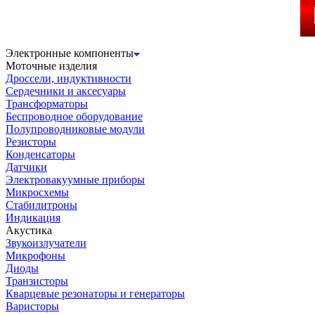
Электронные компоненты
Моточные изделия
Дроссели, индуктивности
Сердечники и аксесуары
Трансформаторы
Беспроводное оборудование
Полупроводниковые модули
Резисторы
Конденсаторы
Датчики
Электровакуумные приборы
Микросхемы
Стабилитроны
Индикация
Акустика
Звукоизлучатели
Микрофоны
Диоды
Транзисторы
Кварцевые резонаторы и генераторы
Варисторы