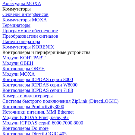
Аксесуары MOXA
Коммутаторы
Серверы интерфейсов
Коммутаторы MOXA
Терминаторы
Программное обеспечение
Преобразователи сигналов
Панели оператора
Коммутаторы KORENIX
Контроллеры и периферийные устройства
Модули КОНТРАВТ
Модули ОВЕН
Контроллеры ОВЕН
Модули MOXA
Контроллеры ICPDAS серии 8000
Контроллеры ICPDAS серии W8000
Контроллеры ICPDAS серии 7188
Камеры и видеосерверы
Системы быстрого подключения ZipLink (DirectLOGIC)
Контроллеры Productivity3000
Источники питания, MMI,Ethernet
Модули ICPDAS Frnet, реле, SG
Модули ICPDAS серий 6000,7000,8000
Контроллеры Do-more
Контроллеры DirectLOGIC 405