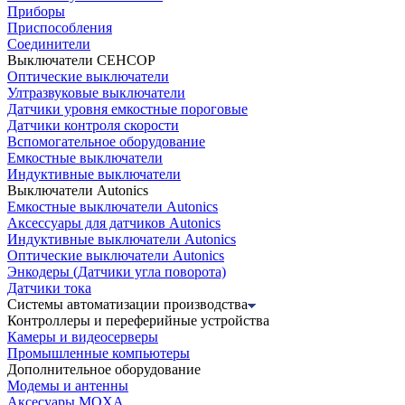
Приборы
Приспособления
Соединители
Выключатели СЕНСОР
Оптические выключатели
Ултразвуковые выключатели
Датчики уровня емкостные пороговые
Датчики контроля скорости
Вспомогательное оборудование
Емкостные выключатели
Индуктивные выключатели
Выключатели Autonics
Емкостные выключатели Autonics
Аксессуары для датчиков Autonics
Индуктивные выключатели Autonics
Оптические выключатели Autonics
Энкодеры (Датчики угла поворота)
Датчики тока
Системы автоматизации производства
Контроллеры и переферийные устройства
Камеры и видеосерверы
Промышленные компьютеры
Дополнительное оборудование
Модемы и антенны
Аксесуары MOXA