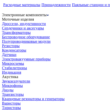
Расходные материалы
Принадлежности
Паяльные станции и 
Электронные компоненты
Моточные изделия
Дроссели, индуктивности
Сердечники и аксесуары
Трансформаторы
Беспроводное оборудование
Полупроводниковые модули
Резисторы
Конденсаторы
Датчики
Электровакуумные приборы
Микросхемы
Стабилитроны
Индикация
Акустика
Звукоизлучатели
Микрофоны
Диоды
Транзисторы
Кварцевые резонаторы и генераторы
Варисторы
Тиристоры