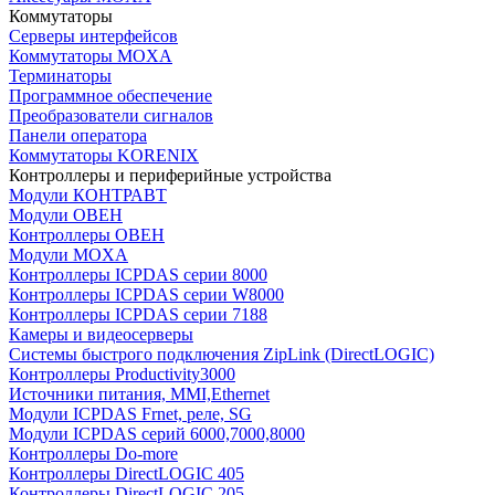
Коммутаторы
Серверы интерфейсов
Коммутаторы MOXA
Терминаторы
Программное обеспечение
Преобразователи сигналов
Панели оператора
Коммутаторы KORENIX
Контроллеры и периферийные устройства
Модули КОНТРАВТ
Модули ОВЕН
Контроллеры ОВЕН
Модули MOXA
Контроллеры ICPDAS серии 8000
Контроллеры ICPDAS серии W8000
Контроллеры ICPDAS серии 7188
Камеры и видеосерверы
Системы быстрого подключения ZipLink (DirectLOGIC)
Контроллеры Productivity3000
Источники питания, MMI,Ethernet
Модули ICPDAS Frnet, реле, SG
Модули ICPDAS серий 6000,7000,8000
Контроллеры Do-more
Контроллеры DirectLOGIC 405
Контроллеры DirectLOGIC 205