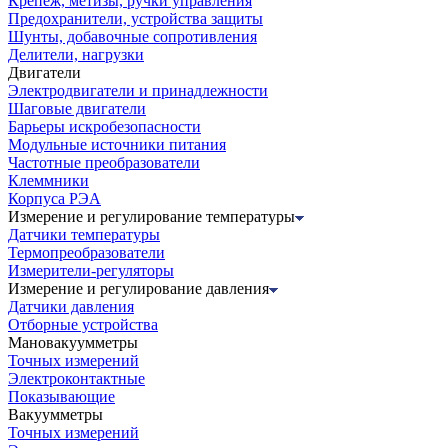
Крепеж, метизы, ручки управления
Предохранители, устройства защиты
Шунты, добавочные сопротивления
Делители, нагрузки
Двигатели
Электродвигатели и принадлежности
Шаговые двигатели
Барьеры искробезопасности
Модульные источники питания
Частотные преобразователи
Клеммники
Корпуса РЭА
Измерение и регулирование температуры
Датчики температуры
Термопреобразователи
Измерители-регуляторы
Измерение и регулирование давления
Датчики давления
Отборные устройства
Мановакуумметры
Точных измерений
Электроконтактные
Показывающие
Вакуумметры
Точных измерений