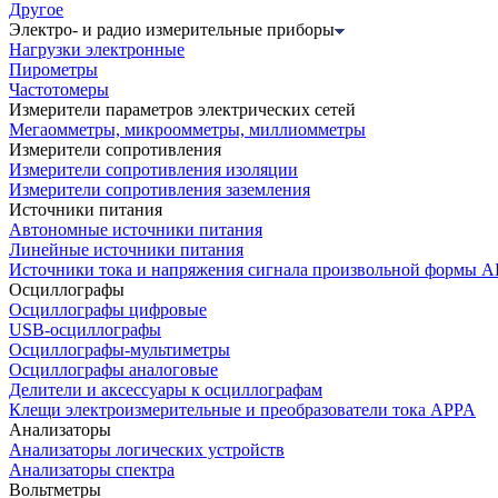
Другое
Электро- и радио измерительные приборы
Нагрузки электронные
Пирометры
Частотомеры
Измерители параметров электрических сетей
Мегаомметры, микроомметры, миллиомметры
Измерители сопротивления
Измерители сопротивления изоляции
Измерители сопротивления заземления
Источники питания
Автономные источники питания
Линейные источники питания
Источники тока и напряжения сигнала произвольной формы А
Осциллографы
Осциллографы цифровые
USB-осциллографы
Осциллографы-мультиметры
Осциллографы аналоговые
Делители и аксессуары к осциллографам
Клещи электроизмерительные и преобразователи тока APPA
Анализаторы
Анализаторы логических устройств
Анализаторы спектра
Вольтметры