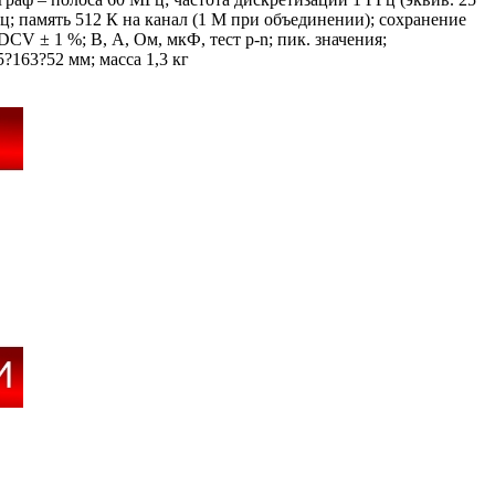
ц; память 512 К на канал (1 M при объединении); сохранение
CV ± 1 %; В, А, Ом, мкФ, тест p-n; пик. значения;
5?163?52 мм; масса 1,3 кг