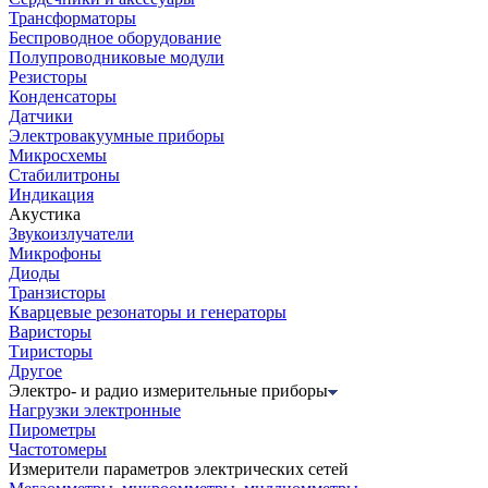
Трансформаторы
Беспроводное оборудование
Полупроводниковые модули
Резисторы
Конденсаторы
Датчики
Электровакуумные приборы
Микросхемы
Стабилитроны
Индикация
Акустика
Звукоизлучатели
Микрофоны
Диоды
Транзисторы
Кварцевые резонаторы и генераторы
Варисторы
Тиристоры
Другое
Электро- и радио измерительные приборы
Нагрузки электронные
Пирометры
Частотомеры
Измерители параметров электрических сетей