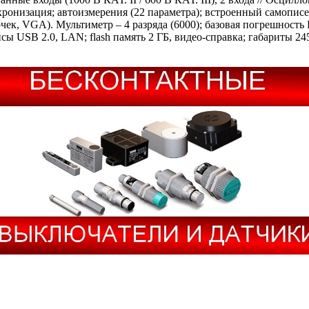
нхронизация; автоизмерения (22 параметра); встроенный самописе
ек, VGA). Мультиметр – 4 разряда (6000); базовая погрешность D
йсы USB 2.0, LAN; flash память 2 ГБ, видео-справка; габариты 24