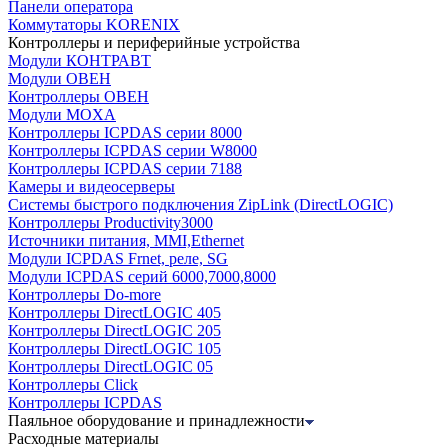
Панели оператора
Коммутаторы KORENIX
Контроллеры и периферийные устройства
Модули КОНТРАВТ
Модули ОВЕН
Контроллеры ОВЕН
Модули MOXA
Контроллеры ICPDAS серии 8000
Контроллеры ICPDAS серии W8000
Контроллеры ICPDAS серии 7188
Камеры и видеосерверы
Системы быстрого подключения ZipLink (DirectLOGIC)
Контроллеры Productivity3000
Источники питания, MMI,Ethernet
Модули ICPDAS Frnet, реле, SG
Модули ICPDAS серий 6000,7000,8000
Контроллеры Do-more
Контроллеры DirectLOGIC 405
Контроллеры DirectLOGIC 205
Контроллеры DirectLOGIC 105
Контроллеры DirectLOGIC 05
Контроллеры Click
Контроллеры ICPDAS
Паяльное оборудование и принадлежности
Расходные материалы