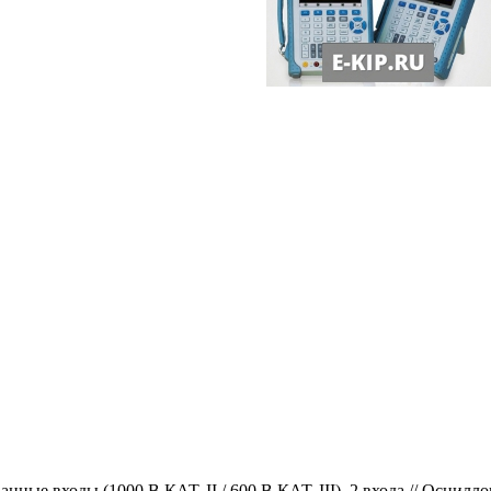
ые входы (1000 В КАТ. II / 600 В КАТ. III), 2 входа // Осцилло