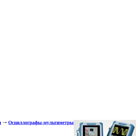
ы
Осциллографы-мультиметры