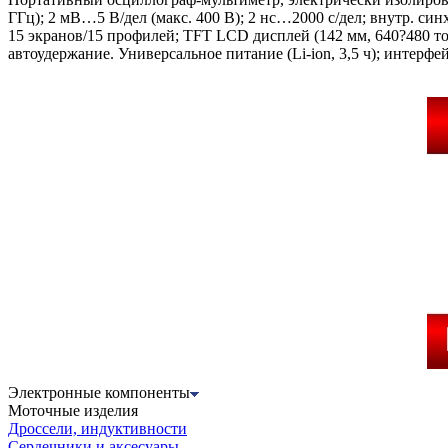
ГГц); 2 мВ…5 В/дел (макс. 400 В); 2 нс…2000 с/дел; внутр. си
15 экранов/15 профилей; TFT LCD дисплей (142 мм, 640?480 точ
автоудержание. Универсальное питание (Li-ion, 3,5 ч); интерфе
Электронные компоненты
Моточные изделия
Дроссели, индуктивности
Сердечники и аксесуары