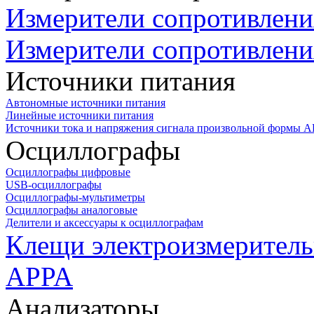
Измерители сопротивлени
Измерители сопротивлени
Источники питания
Автономные источники питания
Линейные источники питания
Источники тока и напряжения сигнала произвольной формы А
Осциллографы
Осциллографы цифровые
USB-осциллографы
Осциллографы-мультиметры
Осциллографы аналоговые
Делители и аксессуары к осциллографам
Клещи электроизмеритель
APPA
Анализаторы