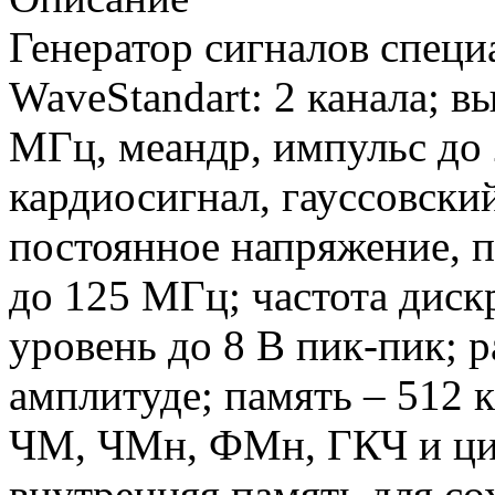
Генератор сигналов спец
WaveStandart: 2 канала; в
МГц, меандр, импульс до 
кардиосигнал, гауссовски
постоянное напряжение, 
до 125 МГц; частота диск
уровень до 8 В пик-пик; 
амплитуде; память – 512
ЧМ, ЧМн, ФМн, ГКЧ и ци
внутренняя память для со