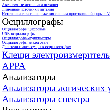
Автономные источники питания
Линейные источники питания
Источники тока и напряжения сигнала произвольной формы А
Осциллографы
Осциллографы цифровые
USB-осциллографы
Осциллографы-мультиметры
Осциллографы аналоговые
Делители и аксессуары к осциллографам
Клещи электроизмеритель
APPA
Анализаторы
Анализаторы логических 
Анализаторы спектра
Вольтметры