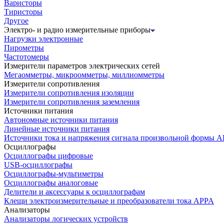
Варисторы
Тиристоры
Другое
Электро- и радио измерительные приборы
Нагрузки электронные
Пирометры
Частотомеры
Измерители параметров электрических сетей
Мегаомметры, микроомметры, миллиомметры
Измерители сопротивления
Измерители сопротивления изоляции
Измерители сопротивления заземления
Источники питания
Автономные источники питания
Линейные источники питания
Источники тока и напряжения сигнала произвольной формы А
Осциллографы
Осциллографы цифровые
USB-осциллографы
Осциллографы-мультиметры
Осциллографы аналоговые
Делители и аксессуары к осциллографам
Клещи электроизмерительные и преобразователи тока APPA
Анализаторы
Анализаторы логических устройств