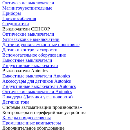
Оптические выключатели
Магниточувствительные
Приборы
Приспособления
Соединители
Выключатели СЕНСОР
Оптические выключатели
Ултразвуковые выключатели
Датчики уровня емкостные пороговые
Датчики контроля скорости
Вспомогательное оборудование
Емкостные выключатели
Индуктивные выключатели
Выключатели Autonics
Емкостные выключатели Autonics
Аксессуары для датчиков Autonics
Индуктивные выключатели Autonics
Оптические выключатели Autonics
Энкодеры (Датчики угла поворота)
Датчики тока
Системы автоматизации производства
Контроллеры и переферийные устройства
Камеры и видеосерверы
Промышленные компьютеры
Дополнительное оборудование