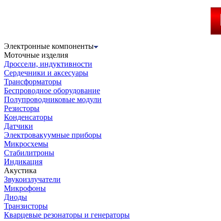
Электронные компоненты
Моточные изделия
Дроссели, индуктивности
Сердечники и аксесуары
Трансформаторы
Беспроводное оборудование
Полупроводниковые модули
Резисторы
Конденсаторы
Датчики
Электровакуумные приборы
Микросхемы
Стабилитроны
Индикация
Акустика
Звукоизлучатели
Микрофоны
Диоды
Транзисторы
Кварцевые резонаторы и генераторы