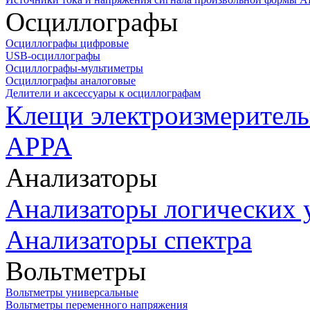
Осциллографы
Осциллографы цифровые
USB-осциллографы
Осциллографы-мультиметры
Осциллографы аналоговые
Делители и аксессуары к осциллографам
Клещи электроизмеритель
APPA
Анализаторы
Анализаторы логических 
Анализаторы спектра
Вольтметры
Вольтметры универсальные
Вольтметры переменного напряжения