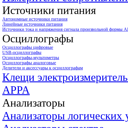
Источники питания
Автономные источники питания
Линейные источники питания
Источники тока и напряжения сигнала произвольной формы А
Осциллографы
Осциллографы цифровые
USB-осциллографы
Осциллографы-мультиметры
Осциллографы аналоговые
Делители и аксессуары к осциллографам
Клещи электроизмеритель
APPA
Анализаторы
Анализаторы логических 