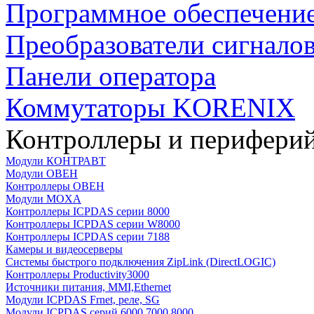
Программное обеспечени
Преобразователи сигнало
Панели оператора
Коммутаторы KORENIX
Контроллеры и периферий
Модули КОНТРАВТ
Модули ОВЕН
Контроллеры ОВЕН
Модули MOXA
Контроллеры ICPDAS серии 8000
Контроллеры ICPDAS серии W8000
Контроллеры ICPDAS серии 7188
Камеры и видеосерверы
Системы быстрого подключения ZipLink (DirectLOGIC)
Контроллеры Productivity3000
Источники питания, MMI,Ethernet
Модули ICPDAS Frnet, реле, SG
Модули ICPDAS серий 6000,7000,8000