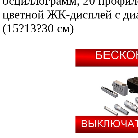
осциллограмм, 20 профиле
цветной ЖК-дисплей с диа
(15?13?30 см)