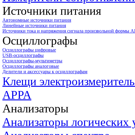
Источники питания
Автономные источники питания
Линейные источники питания
Источники тока и напряжения сигнала произвольной формы А
Осциллографы
Осциллографы цифровые
USB-осциллографы
Осциллографы-мультиметры
Осциллографы аналоговые
Делители и аксессуары к осциллографам
Клещи электроизмеритель
APPA
Анализаторы
Анализаторы логических 