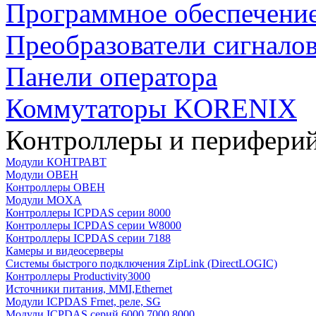
Программное обеспечени
Преобразователи сигнало
Панели оператора
Коммутаторы KORENIX
Контроллеры и периферий
Модули КОНТРАВТ
Модули ОВЕН
Контроллеры ОВЕН
Модули MOXA
Контроллеры ICPDAS серии 8000
Контроллеры ICPDAS серии W8000
Контроллеры ICPDAS серии 7188
Камеры и видеосерверы
Системы быстрого подключения ZipLink (DirectLOGIC)
Контроллеры Productivity3000
Источники питания, MMI,Ethernet
Модули ICPDAS Frnet, реле, SG
Модули ICPDAS серий 6000,7000,8000