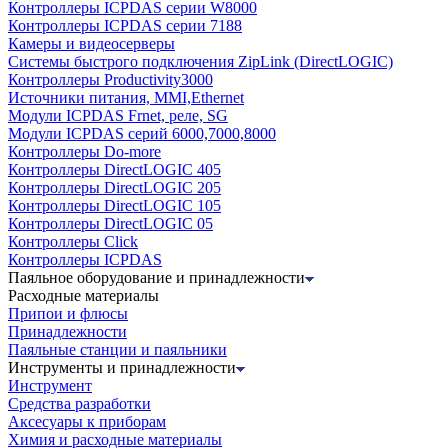
Контроллеры ICPDAS серии W8000
Контроллеры ICPDAS серии 7188
Камеры и видеосерверы
Системы быстрого подключения ZipLink (DirectLOGIC)
Контроллеры Productivity3000
Источники питания, MMI,Ethernet
Модули ICPDAS Frnet, реле, SG
Модули ICPDAS серий 6000,7000,8000
Контроллеры Do-more
Контроллеры DirectLOGIC 405
Контроллеры DirectLOGIC 205
Контроллеры DirectLOGIC 105
Контроллеры DirectLOGIC 05
Контроллеры Click
Контроллеры ICPDAS
Паяльное оборудование и принадлежности
Расходные материалы
Припои и флюсы
Принадлежности
Паяльные станции и паяльники
Инструменты и принадлежности
Инструмент
Средства разработки
Аксесуары к приборам
Химия и расходные материалы