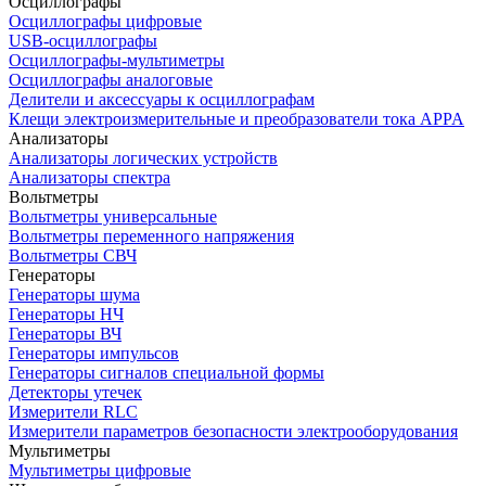
Осциллографы
Осциллографы цифровые
USB-осциллографы
Осциллографы-мультиметры
Осциллографы аналоговые
Делители и аксессуары к осциллографам
Клещи электроизмерительные и преобразователи тока APPA
Анализаторы
Анализаторы логических устройств
Анализаторы спектра
Вольтметры
Вольтметры универсальные
Вольтметры переменного напряжения
Вольтметры СВЧ
Генераторы
Генераторы шума
Генераторы НЧ
Генераторы ВЧ
Генераторы импульсов
Генераторы сигналов специальной формы
Детекторы утечек
Измерители RLC
Измерители параметров безопасности электрооборудования
Мультиметры
Мультиметры цифровые