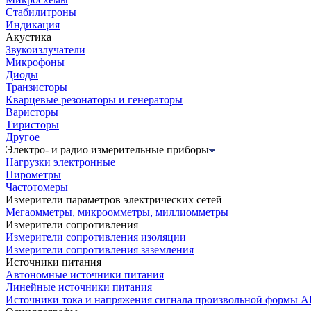
Стабилитроны
Индикация
Акустика
Звукоизлучатели
Микрофоны
Диоды
Транзисторы
Кварцевые резонаторы и генераторы
Варисторы
Тиристоры
Другое
Электро- и радио измерительные приборы
Нагрузки электронные
Пирометры
Частотомеры
Измерители параметров электрических сетей
Мегаомметры, микроомметры, миллиомметры
Измерители сопротивления
Измерители сопротивления изоляции
Измерители сопротивления заземления
Источники питания
Автономные источники питания
Линейные источники питания
Источники тока и напряжения сигнала произвольной формы А