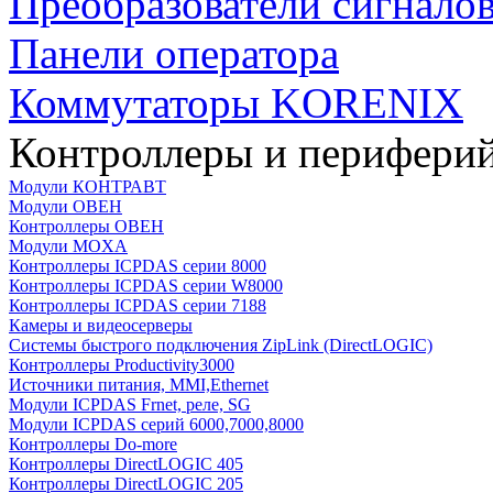
Преобразователи сигнало
Панели оператора
Коммутаторы KORENIX
Контроллеры и периферий
Модули КОНТРАВТ
Модули ОВЕН
Контроллеры ОВЕН
Модули MOXA
Контроллеры ICPDAS серии 8000
Контроллеры ICPDAS серии W8000
Контроллеры ICPDAS серии 7188
Камеры и видеосерверы
Системы быстрого подключения ZipLink (DirectLOGIC)
Контроллеры Productivity3000
Источники питания, MMI,Ethernet
Модули ICPDAS Frnet, реле, SG
Модули ICPDAS серий 6000,7000,8000
Контроллеры Do-more
Контроллеры DirectLOGIC 405
Контроллеры DirectLOGIC 205