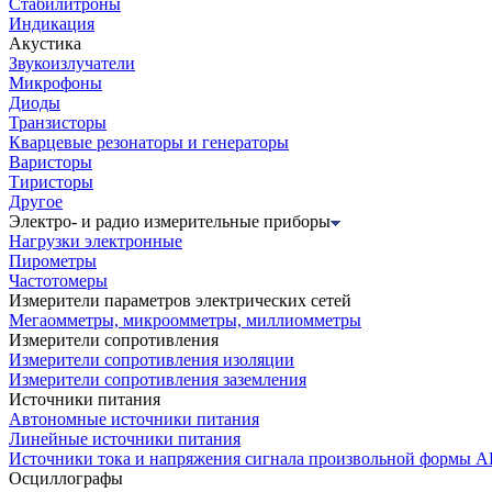
Стабилитроны
Индикация
Акустика
Звукоизлучатели
Микрофоны
Диоды
Транзисторы
Кварцевые резонаторы и генераторы
Варисторы
Тиристоры
Другое
Электро- и радио измерительные приборы
Нагрузки электронные
Пирометры
Частотомеры
Измерители параметров электрических сетей
Мегаомметры, микроомметры, миллиомметры
Измерители сопротивления
Измерители сопротивления изоляции
Измерители сопротивления заземления
Источники питания
Автономные источники питания
Линейные источники питания
Источники тока и напряжения сигнала произвольной формы А
Осциллографы