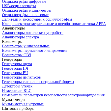
Осциллографы цифровые
USB-осциллографы
Осциллографы-мультиметры
Осциллографы аналоговые
Делители и аксессуары к осциллографам
Клещи электроизмерительные и преобразователи тока APPA
Анализаторы
Анализаторы логических устройств
Анализаторы спектра
Вольтметры
Вольтметры универсальные
Вольтметры переменного напряжения
Вольтметры СВЧ
Генераторы
Генераторы шума
Генераторы НЧ
Генераторы ВЧ
Генераторы импульсов
Генераторы сигналов специальной формы
Детекторы утечек
Измерители RLC
Измерители параметров безопасности электрооборудования
Мультиметры
Мультиметры цифровые
Щитовые приборы