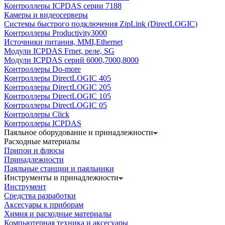
Контроллеры ICPDAS серии 7188
Камеры и видеосерверы
Системы быстрого подключения ZipLink (DirectLOGIC)
Контроллеры Productivity3000
Источники питания, MMI,Ethernet
Модули ICPDAS Frnet, реле, SG
Модули ICPDAS серий 6000,7000,8000
Контроллеры Do-more
Контроллеры DirectLOGIC 405
Контроллеры DirectLOGIC 205
Контроллеры DirectLOGIC 105
Контроллеры DirectLOGIC 05
Контроллеры Click
Контроллеры ICPDAS
Паяльное оборудование и принадлежности
Расходные материалы
Припои и флюсы
Принадлежности
Паяльные станции и паяльники
Инструменты и принадлежности
Инструмент
Средства разработки
Аксесуары к приборам
Химия и расходные материалы
Компьютерная техника и аксесуары