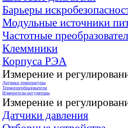
Барьеры искробезопаснос
Модульные источники пи
Частотные преобразовате
Клеммники
Корпуса РЭА
Измерение и регулирован
Датчики температуры
Термопреобразователи
Измерители-регуляторы
Измерение и регулирован
Датчики давления
Отборные устройства