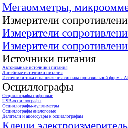
Мегаомметры, микроомм
Измерители сопротивлени
Измерители сопротивлени
Измерители сопротивлени
Источники питания
Автономные источники питания
Линейные источники питания
Источники тока и напряжения сигнала произвольной формы А
Осциллографы
Осциллографы цифровые
USB-осциллографы
Осциллографы-мультиметры
Осциллографы аналоговые
Делители и аксессуары к осциллографам
Клещи электроизмеритель