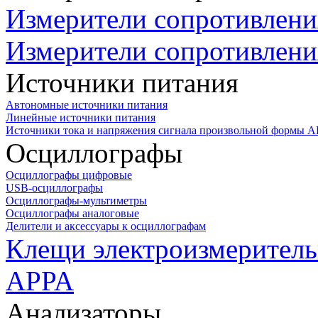
Измерители сопротивлени
Измерители сопротивлени
Источники питания
Автономные источники питания
Линейные источники питания
Источники тока и напряжения сигнала произвольной формы А
Осциллографы
Осциллографы цифровые
USB-осциллографы
Осциллографы-мультиметры
Осциллографы аналоговые
Делители и аксессуары к осциллографам
Клещи электроизмеритель
APPA
Анализаторы