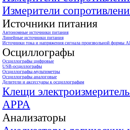
Измерители сопротивлени
Источники питания
Автономные источники питания
Линейные источники питания
Источники тока и напряжения сигнала произвольной формы А
Осциллографы
Осциллографы цифровые
USB-осциллографы
Осциллографы-мультиметры
Осциллографы аналоговые
Делители и аксессуары к осциллографам
Клещи электроизмеритель
APPA
Анализаторы