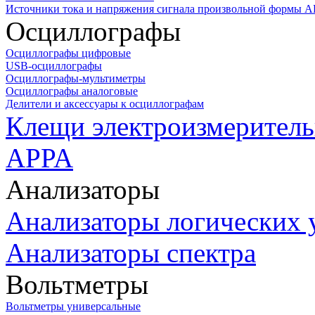
Источники тока и напряжения сигнала произвольной формы А
Осциллографы
Осциллографы цифровые
USB-осциллографы
Осциллографы-мультиметры
Осциллографы аналоговые
Делители и аксессуары к осциллографам
Клещи электроизмеритель
APPA
Анализаторы
Анализаторы логических 
Анализаторы спектра
Вольтметры
Вольтметры универсальные