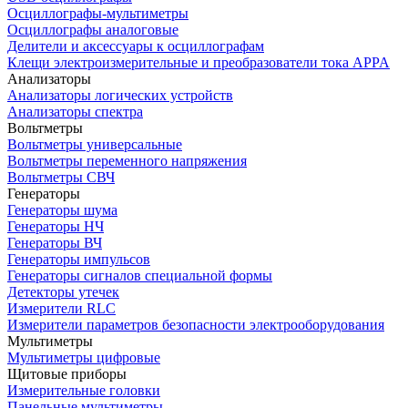
Осциллографы-мультиметры
Осциллографы аналоговые
Делители и аксессуары к осциллографам
Клещи электроизмерительные и преобразователи тока APPA
Анализаторы
Анализаторы логических устройств
Анализаторы спектра
Вольтметры
Вольтметры универсальные
Вольтметры переменного напряжения
Вольтметры СВЧ
Генераторы
Генераторы шума
Генераторы НЧ
Генераторы ВЧ
Генераторы импульсов
Генераторы сигналов специальной формы
Детекторы утечек
Измерители RLC
Измерители параметров безопасности электрооборудования
Мультиметры
Мультиметры цифровые
Щитовые приборы
Измерительные головки
Панельные мультиметры