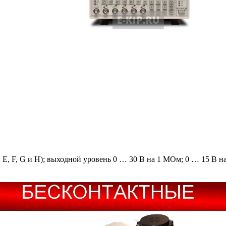
D, E, F, G и H); выходной уровень 0 … 30 В на 1 МОм; 0 … 15 В н