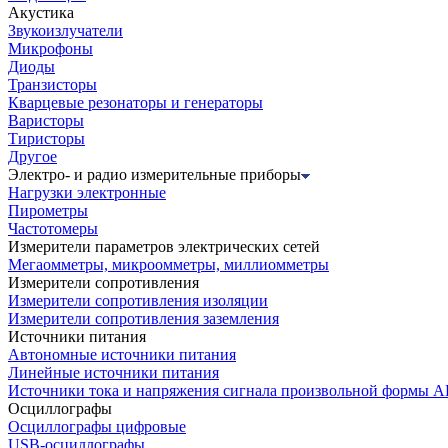
Акустика
Звукоизлучатели
Микрофоны
Диоды
Транзисторы
Кварцевые резонаторы и генераторы
Варисторы
Тиристоры
Другое
Электро- и радио измерительные приборы
Нагрузки электронные
Пирометры
Частотомеры
Измерители параметров электрических сетей
Мегаомметры, микроомметры, миллиомметры
Измерители сопротивления
Измерители сопротивления изоляции
Измерители сопротивления заземления
Источники питания
Автономные источники питания
Линейные источники питания
Источники тока и напряжения сигнала произвольной формы А
Осциллографы
Осциллографы цифровые
USB-осциллографы