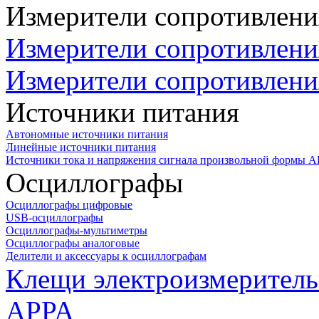
Измерители сопротивлени
Измерители сопротивлени
Измерители сопротивлени
Источники питания
Автономные источники питания
Линейные источники питания
Источники тока и напряжения сигнала произвольной формы А
Осциллографы
Осциллографы цифровые
USB-осциллографы
Осциллографы-мультиметры
Осциллографы аналоговые
Делители и аксессуары к осциллографам
Клещи электроизмеритель
APPA