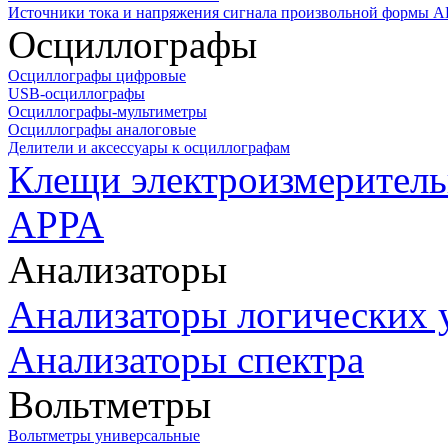
Источники тока и напряжения сигнала произвольной формы А
Осциллографы
Осциллографы цифровые
USB-осциллографы
Осциллографы-мультиметры
Осциллографы аналоговые
Делители и аксессуары к осциллографам
Клещи электроизмеритель
APPA
Анализаторы
Анализаторы логических 
Анализаторы спектра
Вольтметры
Вольтметры универсальные