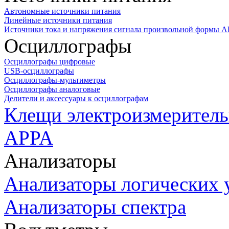
Автономные источники питания
Линейные источники питания
Источники тока и напряжения сигнала произвольной формы А
Осциллографы
Осциллографы цифровые
USB-осциллографы
Осциллографы-мультиметры
Осциллографы аналоговые
Делители и аксессуары к осциллографам
Клещи электроизмеритель
APPA
Анализаторы
Анализаторы логических 
Анализаторы спектра