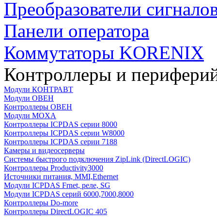
Преобразователи сигнало
Панели оператора
Коммутаторы KORENIX
Контроллеры и периферий
Модули КОНТРАВТ
Модули ОВЕН
Контроллеры ОВЕН
Модули MOXA
Контроллеры ICPDAS серии 8000
Контроллеры ICPDAS серии W8000
Контроллеры ICPDAS серии 7188
Камеры и видеосерверы
Системы быстрого подключения ZipLink (DirectLOGIC)
Контроллеры Productivity3000
Источники питания, MMI,Ethernet
Модули ICPDAS Frnet, реле, SG
Модули ICPDAS серий 6000,7000,8000
Контроллеры Do-more
Контроллеры DirectLOGIC 405