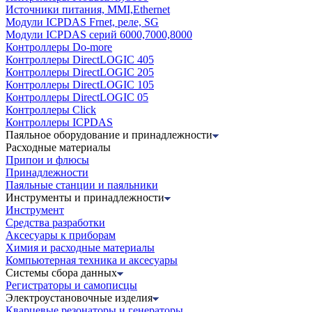
Источники питания, MMI,Ethernet
Модули ICPDAS Frnet, реле, SG
Модули ICPDAS серий 6000,7000,8000
Контроллеры Do-more
Контроллеры DirectLOGIC 405
Контроллеры DirectLOGIC 205
Контроллеры DirectLOGIC 105
Контроллеры DirectLOGIC 05
Контроллеры Click
Контроллеры ICPDAS
Паяльное оборудование и принадлежности
Расходные материалы
Припои и флюсы
Принадлежности
Паяльные станции и паяльники
Инструменты и принадлежности
Инструмент
Средства разработки
Аксесуары к приборам
Химия и расходные материалы
Компьютерная техника и аксесуары
Системы сбора данных
Регистраторы и самописцы
Электроустановочные изделия
Кварцевые резонаторы и генераторы