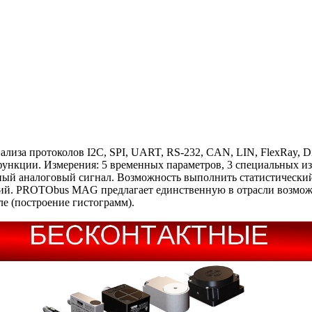
лиза протоколов I2C, SPI, UART, RS-232, CAN, LIN, FlexRay, 
функции. Измерения: 5 временных параметров, 3 специальных и
ый аналоговый сигнал. Возможность выполнить статистический 
ений. PROTObus MAG предлагает единственную в отрасли возмож
е (построение гистограмм).