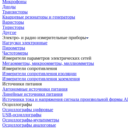
Микрофоны
Диоды
Транзисторы
Кварцевые резонаторы и генераторы
Варисторы
Тиристоры
Другое
Электро- и радио измерительные приборы
Нагрузки электронные
Пирометры
Частотомеры
Измерители параметров электрических сетей
Мегаомметры, микроомметры, миллиомметры
Измерители сопротивления
Измерители сопротивления изоляции
Измерители сопротивления заземления
Источники питания
Автономные источники питания
Линейные источники питания
Источники тока и напряжения сигнала произвольной формы А
Осциллографы
Осциллографы цифровые
USB-осциллографы
Осциллографы-мультиметры
Осциллографы аналоговые