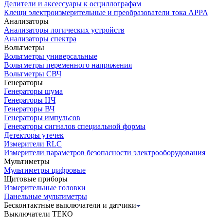
Делители и аксессуары к осциллографам
Клещи электроизмерительные и преобразователи тока APPA
Анализаторы
Анализаторы логических устройств
Анализаторы спектра
Вольтметры
Вольтметры универсальные
Вольтметры переменного напряжения
Вольтметры СВЧ
Генераторы
Генераторы шума
Генераторы НЧ
Генераторы ВЧ
Генераторы импульсов
Генераторы сигналов специальной формы
Детекторы утечек
Измерители RLC
Измерители параметров безопасности электрооборудования
Мультиметры
Мультиметры цифровые
Щитовые приборы
Измерительные головки
Панельные мультиметры
Бесконтактные выключатели и датчики
Выключатели ТЕКО