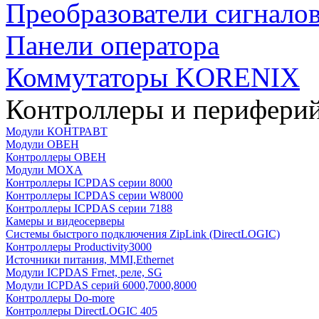
Преобразователи сигнало
Панели оператора
Коммутаторы KORENIX
Контроллеры и периферий
Модули КОНТРАВТ
Модули ОВЕН
Контроллеры ОВЕН
Модули MOXA
Контроллеры ICPDAS серии 8000
Контроллеры ICPDAS серии W8000
Контроллеры ICPDAS серии 7188
Камеры и видеосерверы
Системы быстрого подключения ZipLink (DirectLOGIC)
Контроллеры Productivity3000
Источники питания, MMI,Ethernet
Модули ICPDAS Frnet, реле, SG
Модули ICPDAS серий 6000,7000,8000
Контроллеры Do-more
Контроллеры DirectLOGIC 405