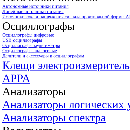
Автономные источники питания
Линейные источники питания
Источники тока и напряжения сигнала произвольной формы А
Осциллографы
Осциллографы цифровые
USB-осциллографы
Осциллографы-мультиметры
Осциллографы аналоговые
Делители и аксессуары к осциллографам
Клещи электроизмеритель
APPA
Анализаторы
Анализаторы логических 
Анализаторы спектра