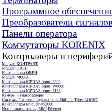
Программное обеспечени
Преобразователи сигнало
Панели оператора
Коммутаторы KORENIX
Контроллеры и периферий
Модули КОНТРАВТ
Модули ОВЕН
Контроллеры ОВЕН
Модули MOXA
Контроллеры ICPDAS серии 8000
Контроллеры ICPDAS серии W8000
Контроллеры ICPDAS серии 7188
Камеры и видеосерверы
Системы быстрого подключения ZipLink (DirectLOGIC)
Контроллеры Productivity3000
Источники питания, MMI,Ethernet