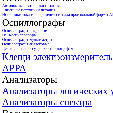
Автономные источники питания
Линейные источники питания
Источники тока и напряжения сигнала произвольной формы А
Осциллографы
Осциллографы цифровые
USB-осциллографы
Осциллографы-мультиметры
Осциллографы аналоговые
Делители и аксессуары к осциллографам
Клещи электроизмеритель
APPA
Анализаторы
Анализаторы логических 
Анализаторы спектра