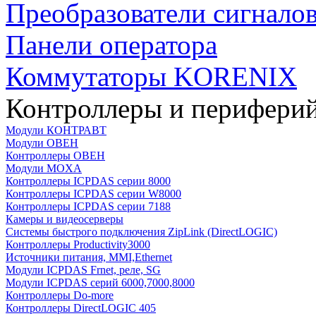
Преобразователи сигнало
Панели оператора
Коммутаторы KORENIX
Контроллеры и периферий
Модули КОНТРАВТ
Модули ОВЕН
Контроллеры ОВЕН
Модули MOXA
Контроллеры ICPDAS серии 8000
Контроллеры ICPDAS серии W8000
Контроллеры ICPDAS серии 7188
Камеры и видеосерверы
Системы быстрого подключения ZipLink (DirectLOGIC)
Контроллеры Productivity3000
Источники питания, MMI,Ethernet
Модули ICPDAS Frnet, реле, SG
Модули ICPDAS серий 6000,7000,8000
Контроллеры Do-more
Контроллеры DirectLOGIC 405