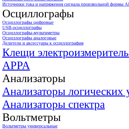
Источники тока и напряжения сигнала произвольной формы А
Осциллографы
Осциллографы цифровые
USB-осциллографы
Осциллографы-мультиметры
Осциллографы аналоговые
Делители и аксессуары к осциллографам
Клещи электроизмеритель
APPA
Анализаторы
Анализаторы логических 
Анализаторы спектра
Вольтметры
Вольтметры универсальные