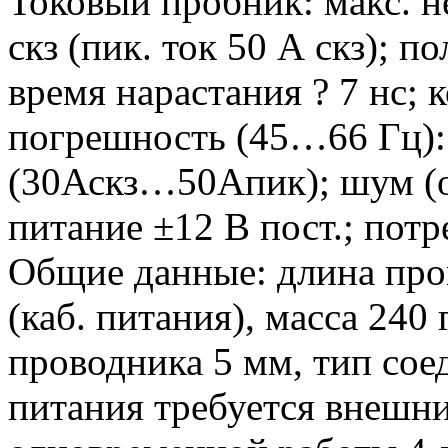
Токовый пробник: макс. 
скз (пик. ток 50 А скз);
время нарастания ? 7 нс; к
погрешность (45…66 Гц): 
(30Аскз…50Апик); шум (от
питание ±12 В пост.; потр
Общие данные: длина пров
(каб. питания), масса 240 
проводника 5 мм, тип сое
питания требуется внешн