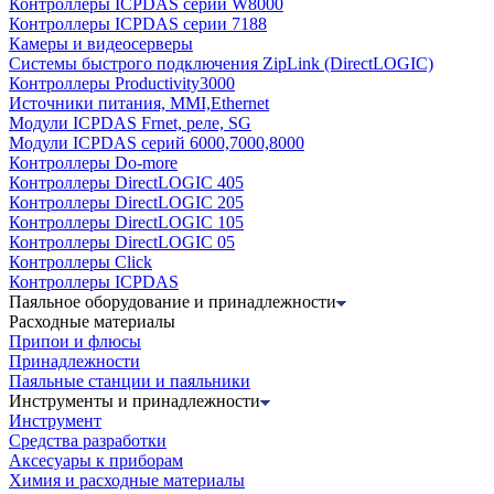
Контроллеры ICPDAS серии W8000
Контроллеры ICPDAS серии 7188
Камеры и видеосерверы
Системы быстрого подключения ZipLink (DirectLOGIC)
Контроллеры Productivity3000
Источники питания, MMI,Ethernet
Модули ICPDAS Frnet, реле, SG
Модули ICPDAS серий 6000,7000,8000
Контроллеры Do-more
Контроллеры DirectLOGIC 405
Контроллеры DirectLOGIC 205
Контроллеры DirectLOGIC 105
Контроллеры DirectLOGIC 05
Контроллеры Click
Контроллеры ICPDAS
Паяльное оборудование и принадлежности
Расходные материалы
Припои и флюсы
Принадлежности
Паяльные станции и паяльники
Инструменты и принадлежности
Инструмент
Средства разработки
Аксесуары к приборам
Химия и расходные материалы