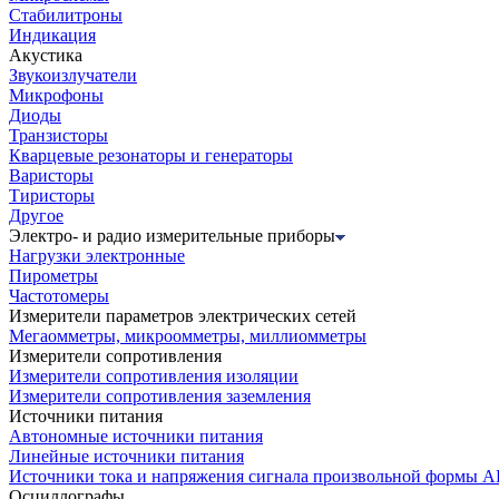
Стабилитроны
Индикация
Акустика
Звукоизлучатели
Микрофоны
Диоды
Транзисторы
Кварцевые резонаторы и генераторы
Варисторы
Тиристоры
Другое
Электро- и радио измерительные приборы
Нагрузки электронные
Пирометры
Частотомеры
Измерители параметров электрических сетей
Мегаомметры, микроомметры, миллиомметры
Измерители сопротивления
Измерители сопротивления изоляции
Измерители сопротивления заземления
Источники питания
Автономные источники питания
Линейные источники питания
Источники тока и напряжения сигнала произвольной формы А
Осциллографы