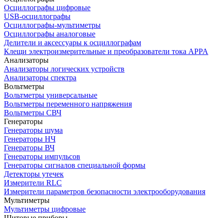
Осциллографы цифровые
USB-осциллографы
Осциллографы-мультиметры
Осциллографы аналоговые
Делители и аксессуары к осциллографам
Клещи электроизмерительные и преобразователи тока APPA
Анализаторы
Анализаторы логических устройств
Анализаторы спектра
Вольтметры
Вольтметры универсальные
Вольтметры переменного напряжения
Вольтметры СВЧ
Генераторы
Генераторы шума
Генераторы НЧ
Генераторы ВЧ
Генераторы импульсов
Генераторы сигналов специальной формы
Детекторы утечек
Измерители RLC
Измерители параметров безопасности электрооборудования
Мультиметры
Мультиметры цифровые
Щитовые приборы